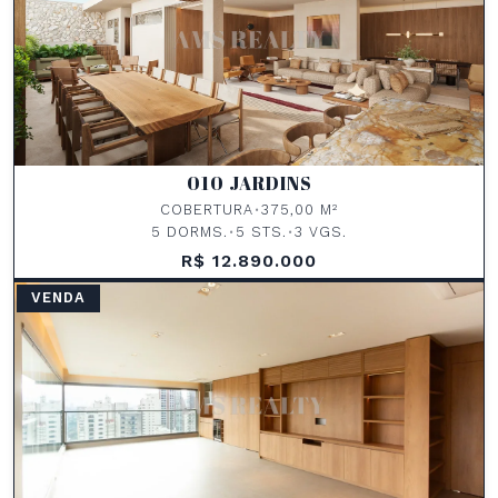
010 JARDINS
COBERTURA
•
375,00 M²
5 DORMS.
•
5 STS.
•
3 VGS.
R$ 12.890.000
VENDA