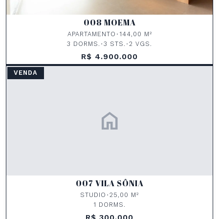
008 MOEMA
APARTAMENTO
•
144,00 M²
3 DORMS.
•
3 STS.
•
2 VGS.
R$ 4.900.000
VENDA
home
007 VILA SÔNIA
STUDIO
•
25,00 M²
1 DORMS.
R$ 300.000