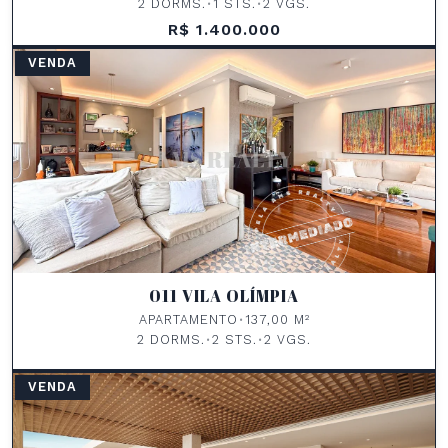
2 DORMS.
•
1 STS.
•
2 VGS.
R$ 1.400.000
VENDA
011 VILA OLÍMPIA
APARTAMENTO
•
137,00 M²
2 DORMS.
•
2 STS.
•
2 VGS.
VENDA