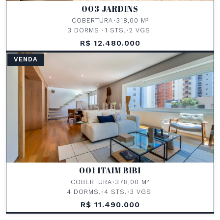
003 JARDINS
COBERTURA
•
318,00 M²
3 DORMS.
•
1 STS.
•
2 VGS.
R$ 12.480.000
VENDA
001 ITAIM BIBI
COBERTURA
•
378,00 M²
4 DORMS.
•
4 STS.
•
3 VGS.
R$ 11.490.000