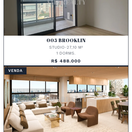
005 BROOKLIN
STUDIO
•
27,10 M²
1 DORMS.
R$ 488.000
VENDA