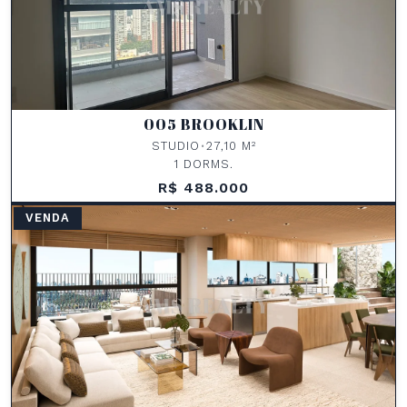
005 BROOKLIN
STUDIO
•
27,10 M²
1 DORMS.
R$ 488.000
VENDA