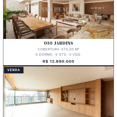
010 JARDINS
COBERTURA
•
375,00 M²
5 DORMS.
•
5 STS.
•
3 VGS.
R$ 12.890.000
VENDA