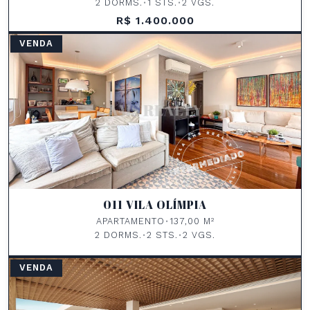
2 DORMS.
•
1 STS.
•
2 VGS.
R$ 1.400.000
VENDA
011 VILA OLÍMPIA
APARTAMENTO
•
137,00 M²
2 DORMS.
•
2 STS.
•
2 VGS.
VENDA