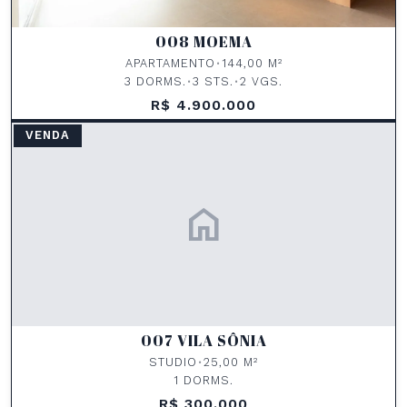
008 MOEMA
APARTAMENTO
•
144,00 M²
3 DORMS.
•
3 STS.
•
2 VGS.
R$ 4.900.000
VENDA
home
007 VILA SÔNIA
STUDIO
•
25,00 M²
1 DORMS.
R$ 300.000