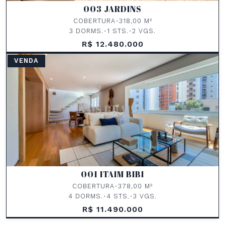
003 JARDINS
COBERTURA
•
318,00 M²
3 DORMS.
•
1 STS.
•
2 VGS.
R$ 12.480.000
VENDA
001 ITAIM BIBI
COBERTURA
•
378,00 M²
4 DORMS.
•
4 STS.
•
3 VGS.
R$ 11.490.000