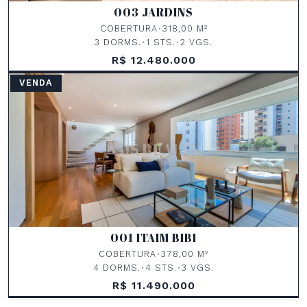
003 JARDINS
COBERTURA
•
318,00 M²
3 DORMS.
•
1 STS.
•
2 VGS.
R$ 12.480.000
VENDA
001 ITAIM BIBI
COBERTURA
•
378,00 M²
4 DORMS.
•
4 STS.
•
3 VGS.
R$ 11.490.000