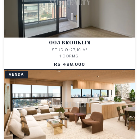
005 BROOKLIN
STUDIO
•
27,10 M²
1 DORMS.
R$ 488.000
VENDA