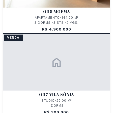
008 MOEMA
APARTAMENTO
•
144,00 M²
3 DORMS.
•
3 STS.
•
2 VGS.
R$ 4.900.000
VENDA
home
007 VILA SÔNIA
STUDIO
•
25,00 M²
1 DORMS.
R$ 300.000