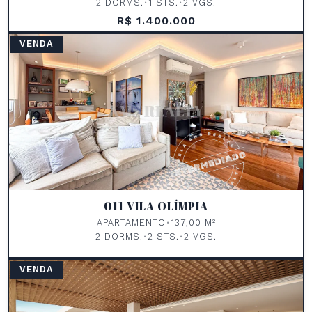
2 DORMS.
•
1 STS.
•
2 VGS.
R$ 1.400.000
VENDA
011 VILA OLÍMPIA
APARTAMENTO
•
137,00 M²
2 DORMS.
•
2 STS.
•
2 VGS.
VENDA