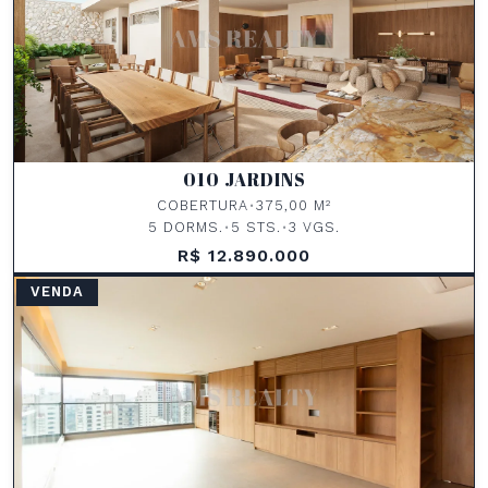
010 JARDINS
COBERTURA
•
375,00 M²
5 DORMS.
•
5 STS.
•
3 VGS.
R$ 12.890.000
VENDA