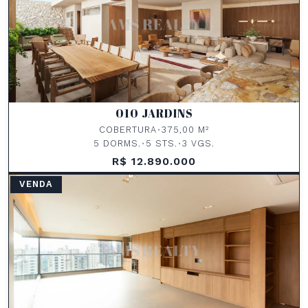
010 JARDINS
COBERTURA
•
375,00 M²
5 DORMS.
•
5 STS.
•
3 VGS.
R$ 12.890.000
VENDA