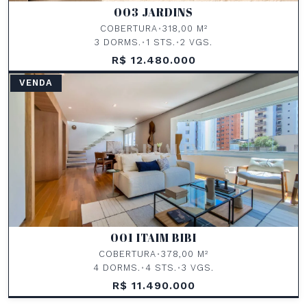
003 JARDINS
COBERTURA
•
318,00 M²
3 DORMS.
•
1 STS.
•
2 VGS.
R$ 12.480.000
VENDA
001 ITAIM BIBI
COBERTURA
•
378,00 M²
4 DORMS.
•
4 STS.
•
3 VGS.
R$ 11.490.000