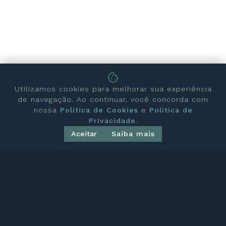
cookie
Utilizamos cookies para melhorar sua experiência
de navegação. Ao continuar, você concorda com
nossa
Política de Cookies
e
Política de
Privacidade
.
Aceitar
Saiba mais
AMS REALTY
Especializada em imóveis de alto padrão na
cidade de São Paulo