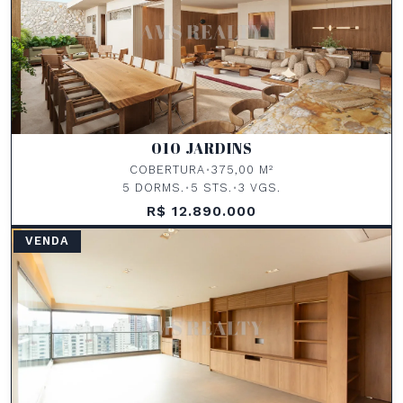
010 JARDINS
COBERTURA
•
375,00 M²
5 DORMS.
•
5 STS.
•
3 VGS.
R$ 12.890.000
VENDA