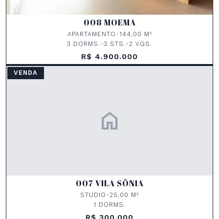
008 MOEMA
APARTAMENTO
•
144,00 M²
3 DORMS.
•
3 STS.
•
2 VGS.
R$ 4.900.000
VENDA
home
007 VILA SÔNIA
STUDIO
•
25,00 M²
1 DORMS.
R$ 300.000