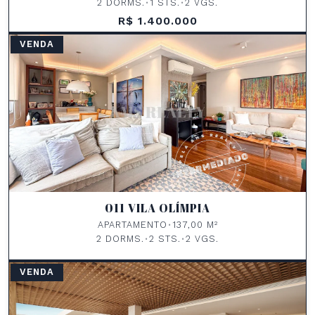
2 DORMS.
•
1 STS.
•
2 VGS.
R$ 1.400.000
VENDA
011 VILA OLÍMPIA
APARTAMENTO
•
137,00 M²
2 DORMS.
•
2 STS.
•
2 VGS.
VENDA