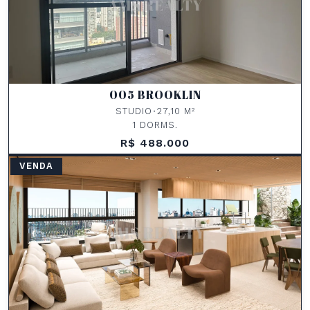
005 BROOKLIN
STUDIO
•
27,10 M²
1 DORMS.
R$ 488.000
VENDA