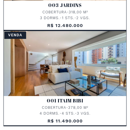
003 JARDINS
COBERTURA
•
318,00 M²
3 DORMS.
•
1 STS.
•
2 VGS.
R$ 12.480.000
VENDA
001 ITAIM BIBI
COBERTURA
•
378,00 M²
4 DORMS.
•
4 STS.
•
3 VGS.
R$ 11.490.000