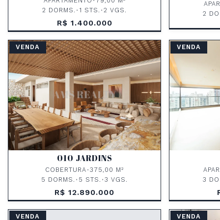
APARTAMENTO
•
79,00 M²
APA
2 DORMS.
•
1 STS.
•
2 VGS.
2 DO
R$ 1.400.000
VENDA
VENDA
010 JARDINS
COBERTURA
•
375,00 M²
APA
5 DORMS.
•
5 STS.
•
3 VGS.
3 DO
R$ 12.890.000
VENDA
VENDA