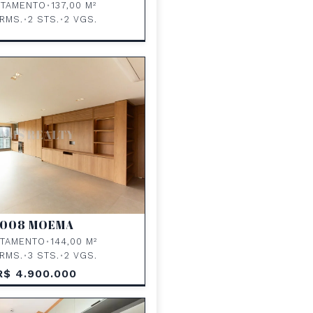
RTAMENTO
•
137,00 M²
RMS.
•
2 STS.
•
2 VGS.
008 MOEMA
RTAMENTO
•
144,00 M²
RMS.
•
3 STS.
•
2 VGS.
R$ 4.900.000