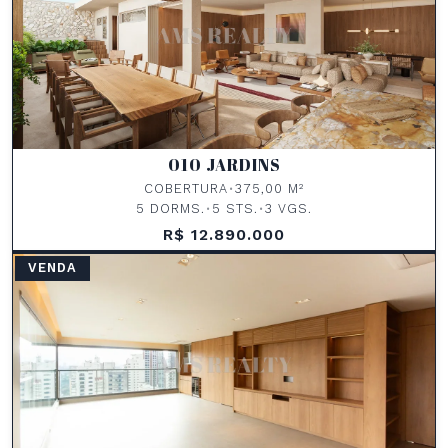
010 JARDINS
COBERTURA
•
375,00 M²
5 DORMS.
•
5 STS.
•
3 VGS.
R$ 12.890.000
VENDA