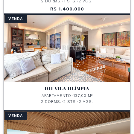
2 DORMS.
•
1 STS.
•
2 VGS.
R$ 1.400.000
VENDA
011 VILA OLÍMPIA
APARTAMENTO
•
137,00 M²
2 DORMS.
•
2 STS.
•
2 VGS.
VENDA