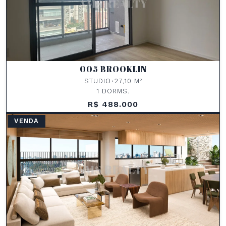
005 BROOKLIN
STUDIO
•
27,10 M²
1 DORMS.
R$ 488.000
VENDA