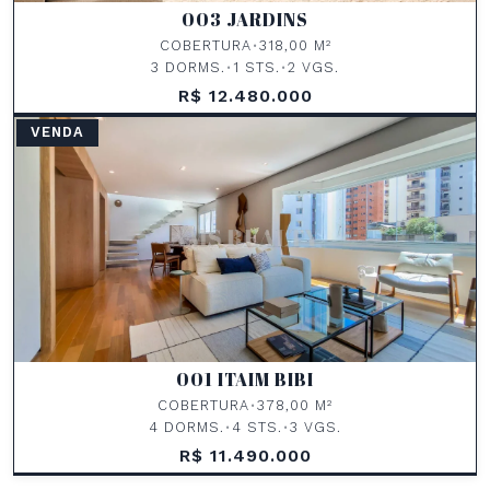
003 JARDINS
COBERTURA
•
318,00 M²
3 DORMS.
•
1 STS.
•
2 VGS.
R$ 12.480.000
VENDA
001 ITAIM BIBI
COBERTURA
•
378,00 M²
4 DORMS.
•
4 STS.
•
3 VGS.
R$ 11.490.000