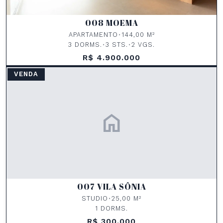
008 MOEMA
APARTAMENTO
•
144,00 M²
3 DORMS.
•
3 STS.
•
2 VGS.
R$ 4.900.000
VENDA
home
007 VILA SÔNIA
STUDIO
•
25,00 M²
1 DORMS.
R$ 300.000